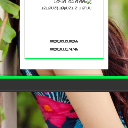
00201093930266
00201033174746
جميع الحقوق محفوظه