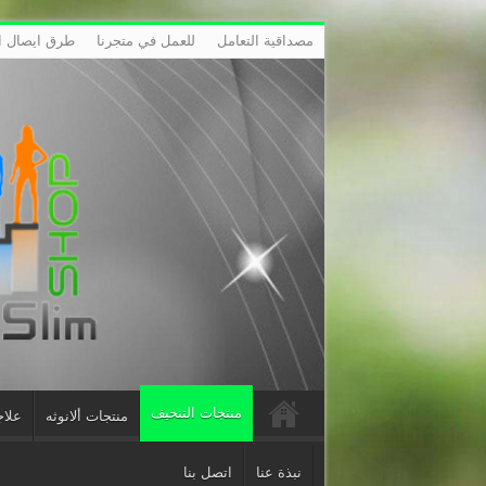
مصداقية التعامل
للعمل في متجرنا
طرق ايصال ال
منتجات التنحيف
منتجات ألانوثه
علاج
نبذة عنا
اتصل بنا