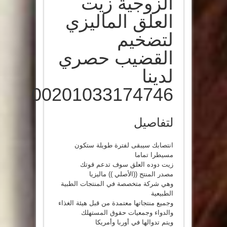
الزوجية زيت
العلق الماليزي
لتضخيم
القضيب حصري
لدينا
00201033174746
لتفاصيل
انتصابك سيبقى لفترة طويلة ستكون
مسيطرا تماما
زيت دوده العلق سوف تدعم قوتك
مصدر المنتج ((الأصلي )) ماليزيا
وهي شركة متخصصة في المنتجات الطبية
الطبيعية
وجميع منتجاتها معتمدة من قبل هيئة الغذاء
والدواء وجمعيات حقوق المستهلك
ويتم تدوالها في أوربا وأمريكا