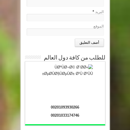
البريد
*
الموقع
للطلب من كافة دول العالم
00201093930266
00201033174746