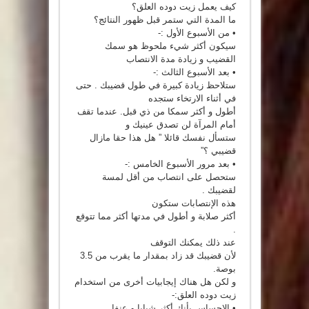
كيف يعمل زيت دوده العلق؟
ما المدة التي ستمر قبل ظهور النتائج؟
• من الأسبوع الأول :-
سيكون أكثر شيء ملحوظ هو سمك
القضيب و زيادة مدة الانتصاب
• بعد الأسبوع الثالث :-
ستلاحظ زيادة كبيرة في طول قضيبك . حتى
في أثناء الارتخاء ستجده
أطول و أكثر سمكا من ذي قبل. عندما تقف
أمام المرآة لن تصدق عينيك و
ستسأل نفسك قائلا ” هل هذا حقا مازال
قضيبي ؟”
• بعد مرور الأسبوع الخامس :-
ستحصل على انتصاب من أقل لمسة
لقضيبك .
هذه الإنتصابات ستكون
أكثر صلابة و أطول في مدتها أكثر مما تتوقع
.
عند ذلك يمكنك التوقف
لأن قضيبك قد زاد بمقدار ما يقرب من 3.5
بوصة.
و لكن هل هناك إيجابيات أخرى من استخدام
زيت دوده العلق:-
• الإحساس بأنك أكثر شبابا و عنفا.