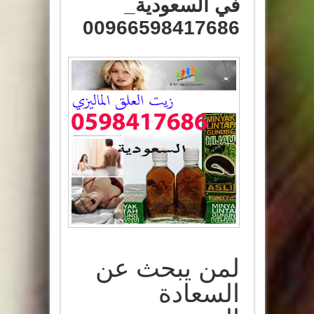
في السعودية_
00966598417686
لمن يبحث عن
السعادة