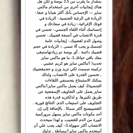
بمقدار ما يقرب من 3.5 بوصة.و لكن هل
هناك إيجابيات أخرى من استخدام ماكس
سايز :-· الإحساس بأنك أكثر شبابا و عنفا.·
الزيادة في الرغبة الجنسية.· الزيادة في
قوتك الإغرائية.· زيادة في سعادتك و
إحساسك أثناء اللقاء الجنسي.· تحسن في
قدرة الانتصاب في أنسجة قضيبك.· تحسن
وصول الدم لقضيبك.· إيجابيات عامة
لجنسك.و يجب ألا تنسى :- الزيادة في حجم
قضيبك دائمة . أي بوصة تم زيادتهاستبقى
معك باقي حياتك.1- ما هو ماكس سايز
تحديدا ؟ماكس سايز هو كريم عشبي .
تركيبته صممت لكي تزيد وزن و حجمقضيبك
, تحسين القدرة على الانتصاب, ولذلك
يمكنك الاستمتاع بتحسنفي اللقاءات
الجنسية2- كيف يعمل ماكس سايز؟ماكس
سايز يعمل على التجاويف الإسفنجية عن
طريق تكبيرها. و لذلكتزيد قدرة هذه
التجاويف على استيعاب الدم. النتائج فورية .
القضيبيصبح أكثر سمكا . بالإضافة إلى إن
أحد مكونات ماكس سايز يسهل مروركمية
كبيرة من الدم للقضيب. و لهذا سيحدث
الانتصاب أكثر سهولة.3– كيف يجب علي أن
أستخدم ماكس سايز؟ببساطة , تدليك