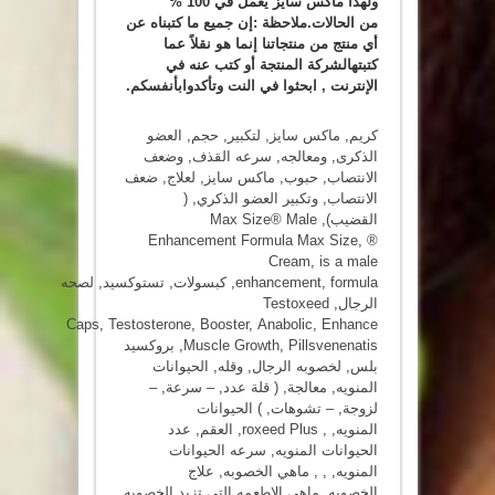
ولهذا ماكس سايز يعمل في 100 %
من الحالات.ملاحظة :إن جميع ما كتبناه عن
أي منتج من منتجاتنا إنما هو نقلاً عما
كتبتهالشركة المنتجة أو كتب عنه في
الإنترنت , ابحثوا في النت وتأكدوابأنفسكم.
كريم
,
ماكس سايز
,
لتكبير
,
حجم
,
العضو
الذكرى
,
ومعالجه
,
سرعه القذف
,
وضعف
الانتصاب
,
حبوب
,
ماكس سايز
,
لعلاج
,
ضعف
الانتصاب
,
وتكبير العضو الذكري
,
(
القضيب)
,
Max Size® Male
Enhancement Formula Max Size
,
®
Cream
,
is a male
formula
,
enhancement
,
كبسولات
,
تستوكسيد
,
لصحه
الرجال
,
Testoxeed
Caps
,
Testosterone
,
Booster
,
Anabolic
,
Enhance
Pillsvenenatis
,
Muscle Growth
,
بروكسيد
بلس
,
لخصوبه الرجال
,
وقله
,
الحيوانات
المنويه
,
معالجة
,
( قلة عدد
,
– سرعة
,
–
لزوجة
,
– تشوهات
,
) الحيوانات
المنويه
, ,
roxeed Plus
,
العقم
,
عدد
الحيوانات المنويه
,
سرعه الحيوانات
المنويه
, , ,
ماهي الخصوبه
,
علاج
الخصوبه
,
ماهي الاطعمه التي تزيد الخصوبه