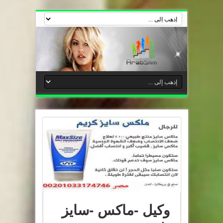
وكيل -ماكس -سايز