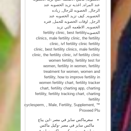
عند المراه
,
اغذيه تزيد الخصوبه عند
الرجال
,
الخصوبه للرجال
,
زياده
الخصوبه
,
كيف تزيد الخصوبه عند
الرجل
,
اوقات الخصوبه للحمل
,
فتره
الخصوبه
,
الاطعمه التي تزيد
الخصوبهfertility clinic
best fertility
,
clinics
,
male fertility clinic
,
the fertility
clinic
,
ivf fertility clinic fertility
clinic
,
best fertility clinics
,
male fertility
clinic
,
the fertility clinic
,
ivf fertility clinic
women fertility
,
fertility test for
women
,
fertility in women
,
fertility
treatment for women
,
women and
fertility
,
how to improve fertility in
women fertility chart
,
fertility tracker
chart
,
fertility charting app
,
charting
fertility
,
fertility tracking chart
,
charting
fertility
cyclesperm
, ,
Male
,
Fertility
,
Supplement
,
™
Proxeed Plu
سعرماكس سايز في مصر -اين يباع
ماكس سايز في مصر -وكيل ماكس
سايز في مصر -كريم ماكس سايز في