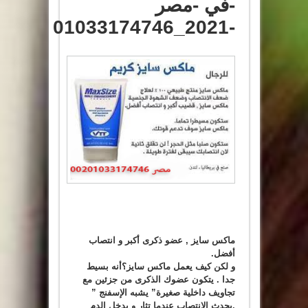
-في -مصر
-2021_01033174746
ماكس سايز , عضو ذكرى أكبر و انتصاب
أفضل.
و لكن كيف يعمل ماكس سايز؟أنه بسيط
جدا . يتكون عضوك الذكرى من جزئين مع
تجاويف داخلية صغيرة” يشبه الإسفنج ”
.يحدث الانتصاب عندما تثار و يدخل الدم