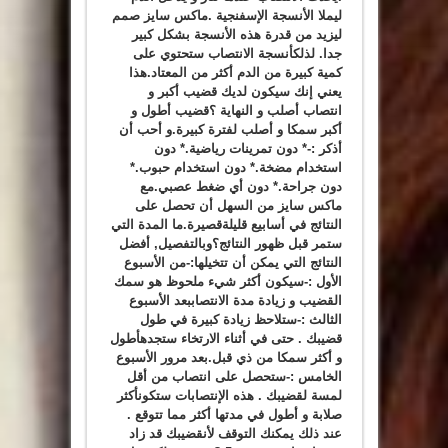
ليملا الأنسجة الإسفنجية .ماكس سايز صمم
ليزيد من قدرة هذه الأنسجة بشكل كبير
جدا. لذلكأنسجة الانتصاب ستحتوي على
كمية كبيرة من الدم أكثر من المعتاد.هذا
يعني إنك سيكون لديك قضيب أكبر و
انتصاب أصلب و النهاية ؟قضيب أطول و
أكبر سمكا و أصلب لفترة كبيرة.و أحب أن
أذكر :-* دون تمرينات رياضية.* دون
استخدام مضخة.* دون استخدام حبوب.*
دون جراحة.* دون أي ضغط عصبي.مع
ماكس سايز من السهل أن تحصل على
النتائج في أسابيع قليلةقصيرة.ما المدة التي
ستمر قبل ظهور النتائج؟وبالتفصيل, أفضل
النتائج التي يمكن أن تتخيلها:-من الأسبوع
الأول :-سيكون أكثر شيء ملحوظ هو سمك
القضيب و زيادة مدة الانتصاببعد الأسبوع
الثالث :-ستلاحظ زيادة كبيرة في طول
قضيبك . حتى في أثناء الارتخاء ستجدهأطول
و أكثر سمكا من ذي قبل.بعد مرور الأسبوع
الخامس :-ستحصل على انتصاب من أقل
لمسة لقضيبك . هذه الإنتصابات ستكونأكثر
صلابة و أطول في مدتها أكثر مما تتوقع .
عند ذلك يمكنك التوقف لأنقضيبك قد زاد